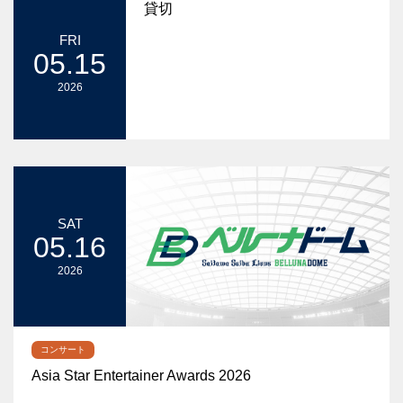
貸切
FRI
05.15
2026
SAT
05.16
2026
コンサート
Asia Star Entertainer Awards 2026