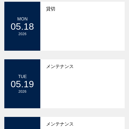
貸切
MON
05.18
2026
メンテナンス
TUE
05.19
2026
メンテナンス