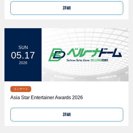
詳細
SUN
05.17
2026
コンサート
Asia Star Entertainer Awards 2026
詳細