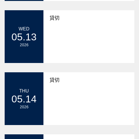
貸切
WED
05.13
2026
貸切
THU
05.14
2026