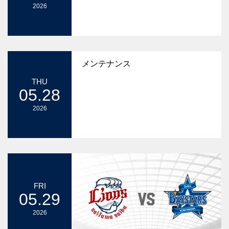
2026
メンテナンス
THU
05.28
2026
FRI
05.29
2026