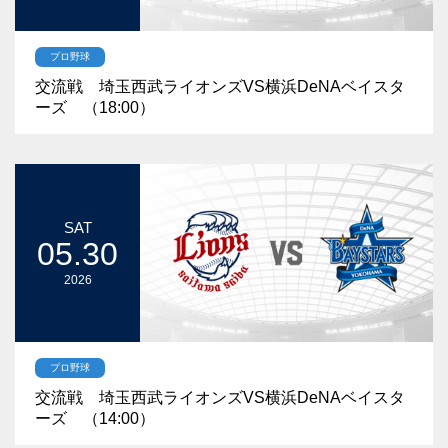
プロ野球
交流戦 埼玉西武ライオンズVS横浜DeNAベイスタ
ーズ （18:00）
SAT
05.30
2026
プロ野球
交流戦 埼玉西武ライオンズVS横浜DeNAベイスタ
ーズ （14:00）