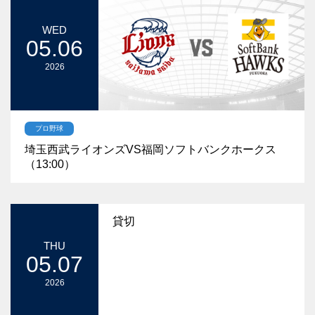
WED
05.06
2026
プロ野球
埼玉西武ライオンズVS福岡ソフトバンクホークス
（13:00）
貸切
THU
05.07
2026